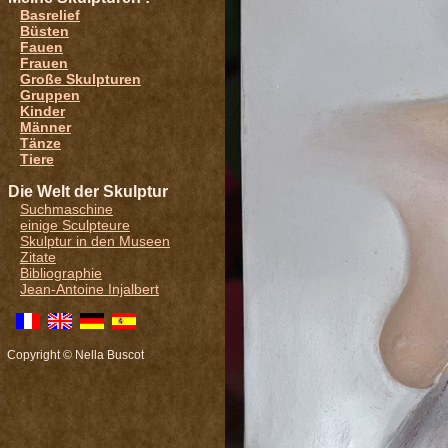
Basrelief
Büsten
Fauen
Frauen
Große Skulpturen
Gruppen
Kinder
Männer
Tänze
Tiere
Die Welt der Skulptur
Suchmaschine
einige Sculpteure
Skulptur in den Museen
Zitate
Bibliographie
Jean-Antoine Injalbert
Copyright © Nella Buscot