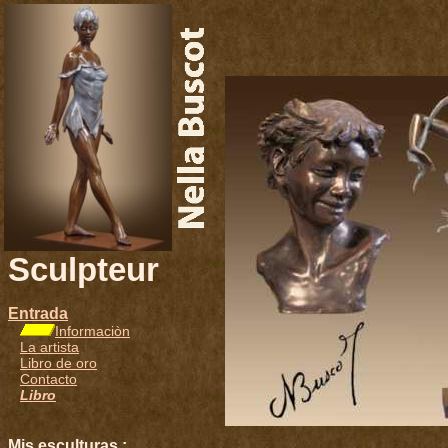
651
Sculpteur
Entrada
Informaciòn
La artista
Libro de oro
Contacto
Libro
Mis esculturas :