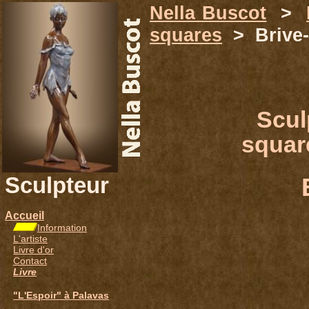
Nella Buscot
>
squares
> Brive-
Scul
square
Sculpteur
Accueil
Information
L'artiste
Livre d'or
Contact
Livre
"L'Espoir" à Palavas