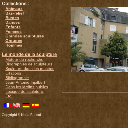
Collections :
Animaux
Bas-relief
Bustes
Danses
Enfants
Femmes
Grandes sculptures
Groupes
Hommes
Le monde de la sculpture
Moteur de recherche
Biographies de sculpteurs
Sculpture dans les musées
Citations
Bibliographie
Jean-Antoine Injalbert
Dans les jardins publics
Lexique de sculpture
,
Etc.
Copyright © Nella Buscot