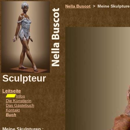
651
Nella Buscot
> Meine Skulptur
Sculpteur
Leitseite
Infos
Die Künstlerin
Das Gästebuch
Kontakt
Buch
Meine Skulpturen :