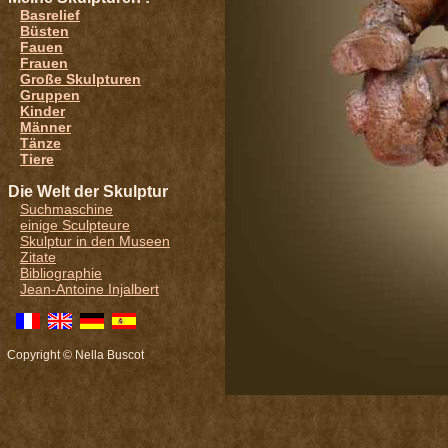
Basrelief
Büsten
Fauen
Frauen
Große Skulpturen
Gruppen
Kinder
Männer
Tänze
Tiere
Die Welt der Skulptur
Suchmaschine
einige Sculpteure
Skulptur in den Museen
Zitate
Bibliographie
Jean-Antoine Injalbert
Copyright © Nella Buscot