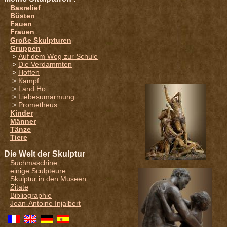
Basrelief
Büsten
Fauen
Frauen
Große Skulpturen
Gruppen
>
Auf dem Weg zur Schule
>
Die Verdammten
>
Hoffen
>
Kampf
>
Land Ho
>
Liebesumarmung
>
Prometheus
Kinder
Männer
Tänze
Tiere
Die Welt der Skulptur
Suchmaschine
einige Sculpteure
Skulptur in den Museen
Zitate
Bibliographie
Jean-Antoine Injalbert