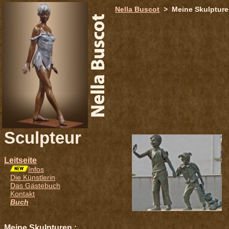
651
Nella Buscot
> Meine Skulptur
Sculpteur
Leitseite
Infos
Die Künstlerin
Das Gästebuch
Kontakt
Buch
Meine Skulpturen :