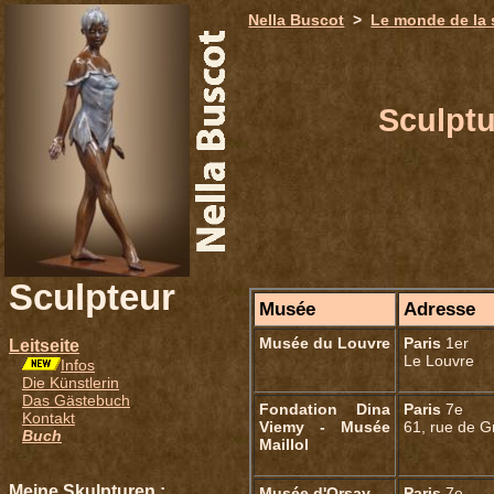
651
Nella Buscot
>
Le monde de la 
Sculptu
Sculpteur
Musée
Adresse
Musée du Louvre
Paris
1er
Leitseite
Le Louvre
Infos
Die Künstlerin
Das Gästebuch
Fondation Dina
Paris
7e
Kontakt
Viemy - Musée
61, rue de G
Buch
Maillol
Meine Skulpturen :
Musée d'Orsay
Paris
7e