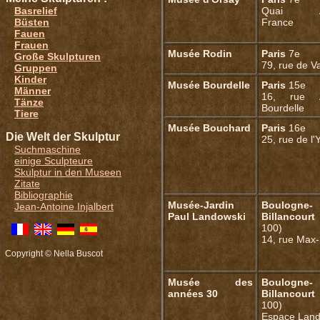
Basrelief
Quai An
Büsten
France
Fauen
Frauen
Musée Rodin
Paris
7e
Große Skulpturen
79, rue de V
Gruppen
Kinder
Musée Bourdelle
Paris
15e
Männer
16, rue A
Tänze
Bourdelle
Tiere
Musée Bouchard
Paris
16e
Die Welt der Skulptur
25, rue de l'
Suchmaschine
einige Sculpteure
Skulptur in den Museen
Zitate
Bibliographie
Musée-Jardin
Boulogne-
Jean-Antoine Injalbert
Paul Landowski
Billancourt
100)
14, rue Max-
Copyright © Nella Buscot
Musée des
Boulogne-
années 30
Billancourt
100)
Espace Land