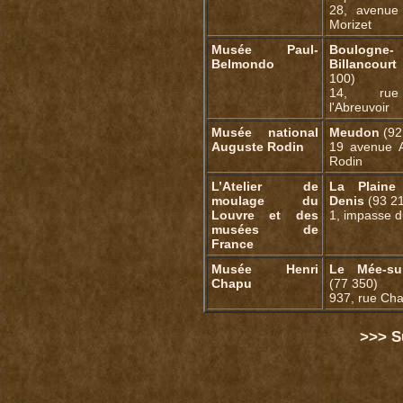
28, avenue
Morizet
Musée Paul-
Boulogne-
Belmondo
Billancourt
100)
14, ru
l'Abreuvoir
Musée national
Meudon
(92
Auguste Rodin
19 avenue 
Rodin
L’Atelier de
La Plaine 
moulage du
Denis
(93 2
Louvre et des
1, impasse du
musées de
France
Musée Henri
Le Mée-sur
Chapu
(77 350)
937, rue Ch
>>> S